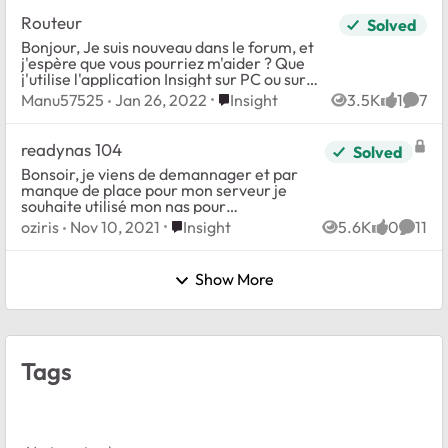
Routeur
Solved
Bonjour, Je suis nouveau dans le forum, et
j'espère que vous pourriez m'aider ? Que
j'utilise l'application Insight sur PC ou sur
IPhone, le nom de mes clients périphériques
Place Insight
Manu57525
Jan 26, 2022
Insight
3.5K
1
7
Views
like
Comm
connectés sont mal repé...
readynas 104
Solved
Bonsoir, je viens de demannager et par
manque de place pour mon serveur je
souhaite utilisé mon nas pour
l'hebergement web de mes petit site,
Place Insight
oziris
Nov 10, 2021
Insight
5.6K
0
11
Views
likes
Comme
l'hebergment en soit n'est pas un
probleme, j'y est ac...
Show More
Tags