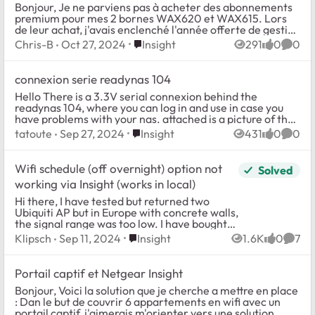
Bonjour, Je ne parviens pas à acheter des abonnements
premium pour mes 2 bornes WAX620 et WAX615. Lors
de leur achat, j'avais enclenché l'année offerte de gestion
insight MAIS avec l'abonnement "PR...
Place Insight
Chris-B
Oct 27, 2024
Insight
291
0
0
Views
likes
Comm
connexion serie readynas 104
Hello There is a 3.3V serial connexion behind the
readynas 104, where you can log in and use in case you
have problems with your nas. attached is a picture of the
pins top left : RX top right: T...
Place Insight
tatoute
Sep 27, 2024
Insight
431
0
0
Views
likes
Comm
Wifi schedule (off overnight) option not
Solved
working via Insight (works in local)
Hi there, I have tested but returned two
Ubiquiti AP but in Europe with concrete walls,
the signal range was too low. I have bought
two Netgear devices, WAX 625 (AP Wan + 1
Place Insight
Klipsch
Sep 11, 2024
Insight
1.6K
0
7
Views
likes
Comm
lan for sonos amp) ...
Portail captif et Netgear Insight
Bonjour, Voici la solution que je cherche a mettre en place
: Dan le but de couvrir 6 appartements en wifi avec un
portail captif, j'aimerais m'orienter vers une solution