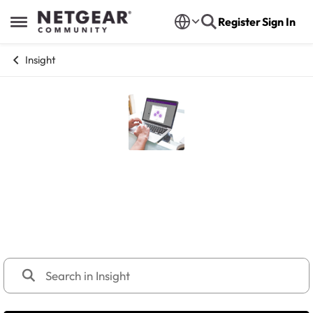
Skip to content
Register
Sign In
Open Side Menu
Insight
Insight
Plateforme de gestion NETGEAR Insight et série Insight
Managed, incluant des appareils tels que les switches
GS724TPv3, GS752TPv3, M4250, les points d'accès
WBE/WAX/WAC, et les routeurs Pro PR60X.