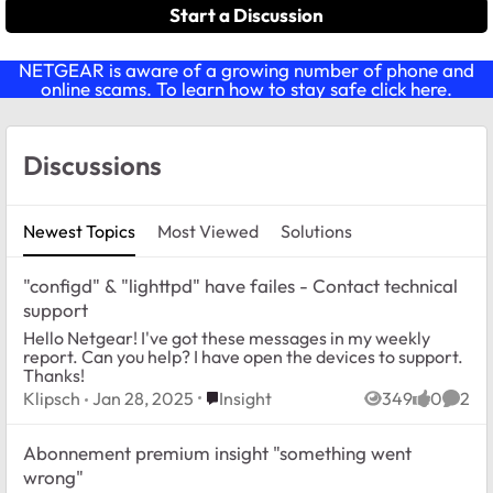
Start a Discussion
NETGEAR is aware of a growing number of phone and
online scams. To learn how to stay safe click
here
.
Forum Widgets
Discussions
Newest Topics
Most Viewed
Solutions
"configd" & "lighttpd" have failes - Contact technical
support
Hello Netgear! I've got these messages in my weekly
report. Can you help? I have open the devices to support.
Thanks!
Place Insight
Klipsch
Jan 28, 2025
Insight
349
0
2
Views
likes
Comm
Abonnement premium insight "something went
wrong"