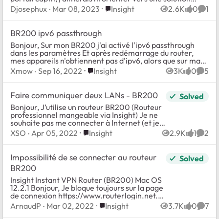
suivante : Borne wifi/...
Place Insight
Djosephux
Mar 08, 2023
Insight
2.6K
0
1
Views
likes
Comm
BR200 ipv6 passthrough
Bonjour, Sur mon BR200 j'ai activé l'ipv6 passthrough
dans les paramètres Et après redémarrage du router,
mes appareils n'obtiennent pas d'ipv6, alors que sur ma
box l'ipv6 est correctement c...
Place Insight
Xmow
Sep 16, 2022
Insight
3K
0
5
Views
likes
Comm
Faire communiquer deux LANs - BR200
Solved
Bonjour, J’utilise un routeur BR200 (Routeur
professionnel mangeable via Insight) Je ne
souhaite pas me connecter à Internet (et je
n’ai pas accès). Je souhaite faire
Place Insight
XSO
Apr 05, 2022
Insight
2.9K
1
2
Views
like
Comm
communiquer deux réseaux. LA...
Impossibilité de se connecter au routeur
Solved
BR200
Insight Instant VPN Router (BR200) Mac OS
12.2.1 Bonjour, Je bloque toujours sur la page
de connexion https://www.routerlogin.net.
J'ai essayer le nom d'utilisateur par défaut :
Place Insight
ArnaudP
Mar 02, 2022
Insight
3.7K
0
7
Views
likes
Comm
admin et le mot de pa...