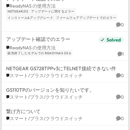
Place ReadyNAS の使用方法
ReadyNAS の使用方法
NETGEAR212
アップデートに関するエラー
インストール&アップグレード
ファームウェアアップデートでのエラー
0
Comm
アップデート確認でのエラー
Solved
Place ReadyNAS の使用方法
ReadyNAS の使用方法
販売終了したモデルでの READYNAS OS 6
1
Comm
NETGEAR GS728TPPv3にTELNET接続できない件
Place スマート/プラス/クラウドスイッチ
スマート/プラス/クラウドスイッチ
0
Comm
GS110TPのバージョンを知りたいです。
Place スマート/プラス/クラウドスイッチ
スマート/プラス/クラウドスイッチ
0
Comm
繋げ方について
Place スマート/プラス/クラウドスイッチ
スマート/プラス/クラウドスイッチ
0
Comm