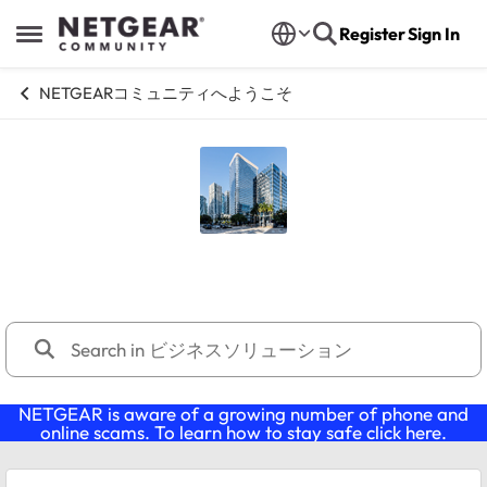
Skip to content
Register
Sign In
Open Side Menu
NETGEARコミュニティへようこそ
ビジネスソリューション
NETGEAR is aware of a growing number of phone and
online scams. To learn how to stay safe click
here
.