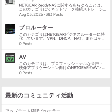
NETGEAR ReadyNASに関するあらゆることは、
このカテゴリにてネットワーク接続ストレージ
ソリューションのサポートを提供します。設
Aug 05, 2026
383 Posts
定、RAID保護、またはバックアップに関するサ
ポートが必要な場合は、質問を共有し、他の
ReadyNASユーザーや専門家から回答を得ましょ
プロルーター
う。
このカテゴリはNETGEARビジネスルーターに特
化しています。VPN、DHCP、NAT、またはその
他の機能に関するサポートが必要な場合は、こ
0 Posts
こに質問を投稿し、コミュニティから支援を得
ましょう。
AV
このカテゴリは、プロフェッショナルな音声・
映像アプリケーション向けのNETGEARのAVソリ
ューションに焦点を当てています。AV over IPの
0 Posts
導入設定をしている場合、またはEngageに関す
るヘルプが必要な場合は、コミュニティとの話
し合いに参加してサポートを得ましょう。
最新のコミュニティ活動
アップデート確認でのエラー