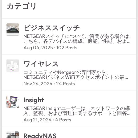
カテゴリ
ビジネススイッチ
NETGEARスイッチについてご質問がある場合は
こちら。各デバイスの構成、機能、性能、およ
びトラブルシューティングについて話し合いま
Aug 04, 2025
102 Posts
しょう。
ワイヤレス
コミュニティやNetgearの専門家から、
NETGEARビジネスWiFiアクセスポイントの最適
化、設定、およびセキュリティに関するアドバ
Nov 24, 2024
24 Posts
イスと回答を得ましょう。
Insight
NETGEAR Insightユーザーは、ネットワークの導
入、監視、および管理に関するサポートと回答
をここで見つけることができます。
Aug 21, 2024
4 Posts
ReadyNAS