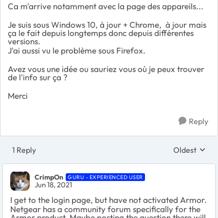
Ca m'arrive notamment avec la page des appareils...
Je suis sous Windows 10, à jour + Chrome, à jour mais
ça le fait depuis longtemps donc depuis différentes
versions.
J'ai aussi vu le problème sous Firefox.
Avez vous une idée ou sauriez vous où je peux trouver
de l'info sur ça ?
Merci
Reply
1 Reply
Oldest
Replies sort
CrimpOn
GURU - EXPERIENCED USER
Jun 18, 2021
I get to the login page, but have not activated Armor.
Netgear has a community forum specifically for the
Armor product. Maybe posting the question there will