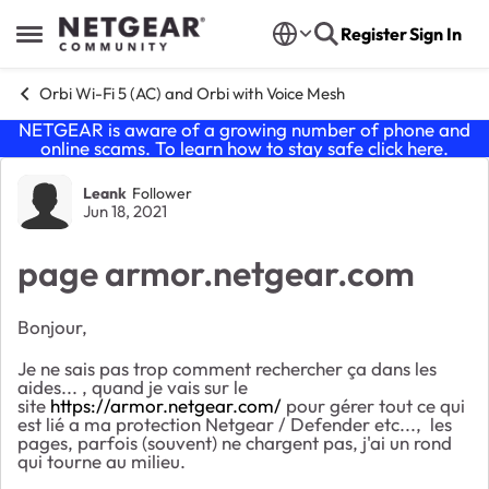
Skip to content
Register
Sign In
Open Side Menu
Orbi Wi-Fi 5 (AC) and Orbi with Voice Mesh
NETGEAR is aware of a growing number of phone and
online scams. To learn how to stay safe click
here
.
Forum Discussion
Leank
Follower
Jun 18, 2021
page armor.netgear.com
Bonjour,
Je ne sais pas trop comment rechercher ça dans les
aides... , quand je vais sur le
site
https://armor.netgear.com/
pour gérer tout ce qui
est lié a ma protection Netgear / Defender etc..., les
pages, parfois (souvent) ne chargent pas, j'ai un rond
qui tourne au milieu.