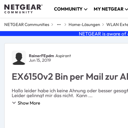
Skip to content
COMMUNITY
MY NETGEAR
NETGEAR Communities
Home-Lösungen
WLAN Exte
NETGEAR is aware of a
Forum Discussion
RainerFEpdm
Aspirant
Jun 15, 2019
EX6150v2 Bin per Mail zur A
Hallo leider habe ich keine Ahnung oder besser gesagt
Leider gelinngt mir das nicht. Kann ...
Show More