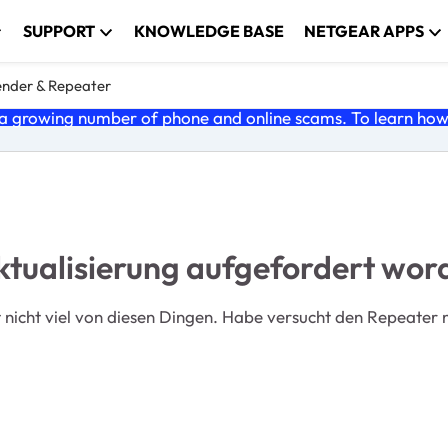
SUPPORT
KNOWLEDGE BASE
NETGEAR APPS
nder & Repeater
 growing number of phone and online scams. To learn how t
ktualisierung aufgefordert wor
 nicht viel von diesen Dingen. Habe versucht den Repeater n