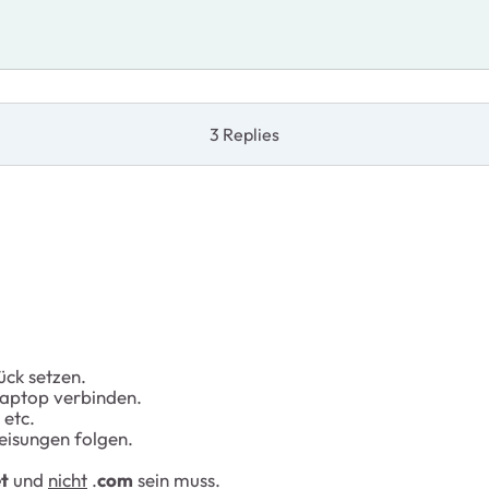
3 Replies
ück setzen.
Laptop verbinden.
etc.
isungen folgen.
t
und
nicht
.
com
sein muss.