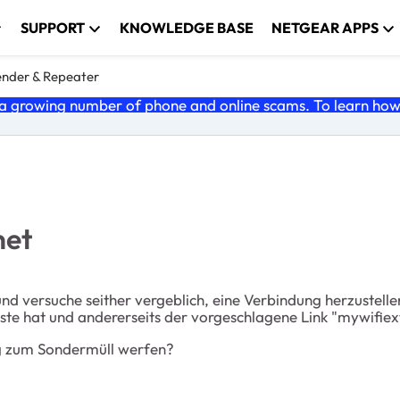
SUPPORT
KNOWLEDGE BASE
NETGEAR APPS
nder & Repeater
 growing number of phone and online scams. To learn how t
net
 versuche seither vergeblich, eine Verbindung herzustelle
 hat und andererseits der vorgeschlagene Link "mywifiext.
ng zum Sondermüll werfen?