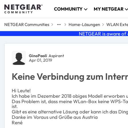
Skip to content
COMMUNITY
MY NETGEAR
NETGEAR Communities
Home-Lösungen
WLAN Exte
NETGEAR is aware of a
Forum Discussion
GinoPaoli
Aspirant
Apr 01, 2019
Keine Verbindung zum Inter
Hi Leute!
Ich habe im Dezember 2018 obiges Modell erworben und
Das Problem ist, dass meine WLan-Box keine WPS-Taste
ist.
Gibt es eine alternative Lösung oder kann ich das Di
Danke im Voraus und Grüße aus Austria
René