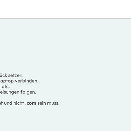
ück setzen.
Laptop verbinden.
 etc.
isungen folgen.
et
und
nicht
.
com
sein muss.