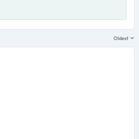
Oldest
Replies sor