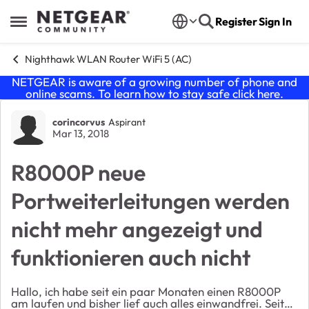
Skip to content
Register
Sign In
Open Side Menu
Nighthawk WLAN Router WiFi 5 (AC)
NETGEAR is aware of a growing number of phone and
online scams. To learn how to stay safe click
here
.
Forum Discussion
corincorvus
Aspirant
Mar 13, 2018
R8000P neue
Portweiterleitungen werden
nicht mehr angezeigt und
funktionieren auch nicht
Hallo, ich habe seit ein paar Monaten einen R8000P
am laufen und bisher lief auch alles einwandfrei. Seit