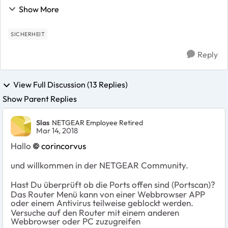
gestern habe ich allerdings das Problem, dass neue
Show More
Portweiterleitungen nicht in der Liste au...
SICHERHEIT
Reply
View Full Discussion (13 Replies)
Show Parent Replies
Slas
NETGEAR Employee Retired
Mar 14, 2018
Hallo
corincorvus
und willkommen in der NETGEAR Community.
Hast Du überprüft ob die Ports offen sind (Portscan)?
Das Router Menü kann von einer Webbrowser APP
oder einem Antivirus teilweise geblockt werden.
Versuche auf den Router mit einem anderen
Webbrowser oder PC zuzugreifen