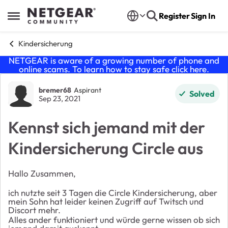
Skip to content
Register
Sign In
Open Side Menu
Kindersicherung
NETGEAR is aware of a growing number of phone and
online scams. To learn how to stay safe click
here
.
Forum Discussion
bremer68
Aspirant
Solved
Sep 23, 2021
Kennst sich jemand mit der
Kindersicherung Circle aus
Hallo Zusammen,
ich nutzte seit 3 Tagen die Circle Kindersicherung, aber
mein Sohn hat leider keinen Zugriff auf Twitsch und
Discort mehr.
Alles ander funktioniert und würde gerne wissen ob sich