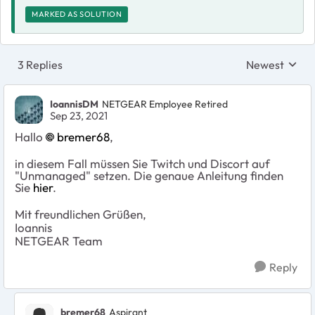
MARKED AS SOLUTION
3 Replies
Newest
Replies sorte
IoannisDM
NETGEAR Employee Retired
Sep 23, 2021
Hallo
bremer68
,
in diesem Fall müssen Sie Twitch und Discort auf
"Unmanaged" setzen. Die genaue Anleitung finden
Sie
hier
.
Mit freundlichen Grüßen,
Ioannis
NETGEAR Team
Reply
bremer68
Aspirant