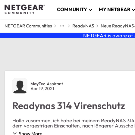
Skip to content
COMMUNITY
MY NETGEAR
NETGEAR Communities
ReadyNAS
Neue ReadyNAS-B
NETGEAR is aware of a
Forum Discussion
MayTec
Aspirant
Apr 19, 2021
Readynas 314 Virenschutz
Hallo zusammen, ich habe bei meinem ReadyNAS 314 ein Problem mit dem Virenscanner. Dieser wird seit
Show More