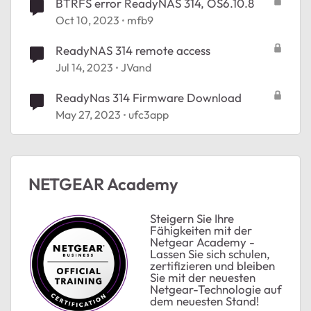
BTRFS error ReadyNAS 314, OS6.10.8
Oct 10, 2023
mfb9
ReadyNAS 314 remote access
Jul 14, 2023
JVand
ReadyNas 314 Firmware Download
May 27, 2023
ufc3app
NETGEAR Academy
Steigern Sie Ihre
Fähigkeiten mit der
Netgear Academy -
Lassen Sie sich schulen,
zertifizieren und bleiben
Sie mit der neuesten
Netgear-Technologie auf
dem neuesten Stand!