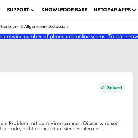
SUPPORT
KNOWLEDGE BASE
NETGEAR APPS
enutzer & Allgemeine Diskussion
 growing number of phone and online scams. To learn how t
Solved
dem vorgestrigen Einschalten, nach längerer Ausschaltperiode, nicht mehr aktualisiert. Fehlermel...