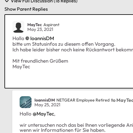
View Full Discussion (18 Replies)
Show Parent Replies
MayTec
Aspirant
May 23, 2021
Hallo
IoannisDM
bitte um Statusinfos zu diesem offen Vorgang.
Ich habe leider bisher noch keine Rückantwort bek
Mit freundlichen Grüßem
MayTec
to MayTe
IoannisDM
NETGEAR Employee Retired
May 25, 2021
Hallo
@MayTec
,
wir untersuchen noch das bei Ihnen vorliegende A
wenn wir Informationen für Sie haben.