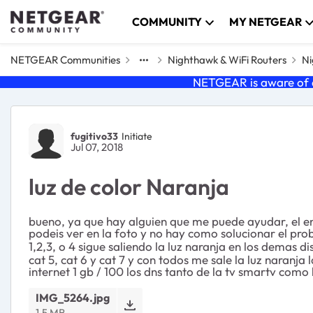
Skip to content
COMMUNITY
MY NETGEAR
NETGEAR Communities
Nighthawk & WiFi Routers
Ni
NETGEAR is aware of a
Forum Discussion
fugitivo33
Initiate
Jul 07, 2018
luz de color Naranja
bueno, ya que hay alguien que me puede ayudar, el e
podeis ver en la foto y no hay como solucionar el prob
1,2,3, o 4 sigue saliendo la luz naranja en los demas d
cat 5, cat 6 y cat 7 y con todos me sale la luz naranj
internet 1 gb / 100 los dns tanto de la tv smartv como 
IMG_5264.jpg
1.5 MB