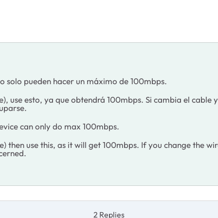
itivo solo pueden hacer un máximo de 100mbps.
t5e), use esto, ya que obtendrá 100mbps. Si cambia el cable
uparse.
e device can only do max 100mbps.
) then use this, as it will get 100mbps. If you change the wir
cerned.
2 Replies