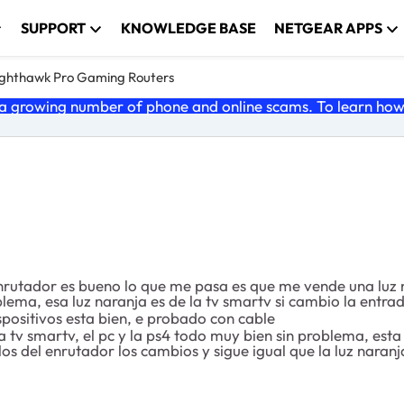
SUPPORT
KNOWLEDGE BASE
NETGEAR APPS
ghthawk Pro Gaming Routers
 growing number of phone and online scams. To learn how t
nrutador es bueno lo que me pasa es que me vende una luz 
lema, esa luz naranja es de la tv smartv si cambio la entra
ispositivos esta bien, e probado con cable
a la tv smartv, el pc y la ps4 todo muy bien sin problema, e
los del enrutador los cambios y sigue igual que la luz naran