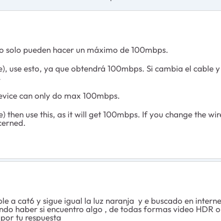
itivo solo pueden hacer un máximo de 100mbps.
t5e), use esto, ya que obtendrá 100mbps. Si cambia el cable
.
 device can only do max 100mbps.
) then use this, as it will get 100mbps. If you change the wir
cerned.
le a cat6 y sigue igual la luz naranja y e buscado en interne
do haber si encuentro algo , de todas formas video HDR o 
s por tu respuesta