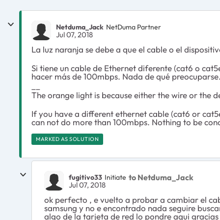
Netduma_Jack
NetDuma Partner
Jul 07, 2018
La luz naranja se debe a que el cable o el dispos
Si tiene un cable de Ethernet diferente (cat6 o ca
hacer más de 100mbps. Nada de qué preocuparse
__
The orange light is because either the wire or the
If you have a different ethernet cable (cat6 or cat5e
can not do more than 100mbps. Nothing to be con
MARKED AS SOLUTION
to Netduma_Jack
fugitivo33
Initiate
Jul 07, 2018
ok perfecto , e vuelto a probar a cambiar el cab
samsung y no e encontrado nada seguire buscan
algo de la tarjeta de red lo pondre aqui gracia