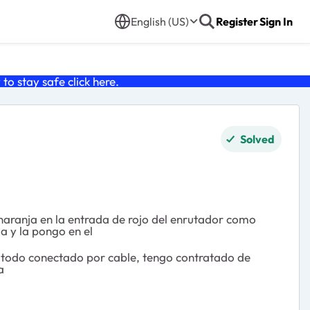
English (US)
Register
Sign In
o stay safe click
here
.
Solved
naranja en la entrada de rojo del enrutador como
da y la pongo en el
sta todo conectado por cable, tengo contratado de
ja