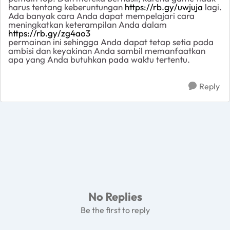
harus tentang keberuntungan
https://rb.gy/uwjuja
lagi.
Ada banyak cara Anda dapat mempelajari cara
meningkatkan keterampilan Anda dalam
https://rb.gy/zg4ao3
permainan ini sehingga Anda dapat tetap setia pada
ambisi dan keyakinan Anda sambil memanfaatkan
apa yang Anda butuhkan pada waktu tertentu.
Reply
No Replies
Be the first to reply