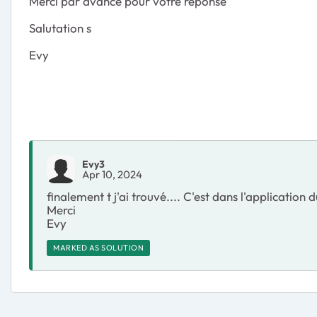
Merci par avance pour votre réponse
Salutation s
Evy
Evy3
Apr 10, 2024
finalement t j'ai trouvé.... C'est dans l'application
Merci
Evy
MARKED AS SOLUTION