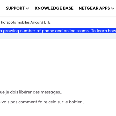
SUPPORT
KNOWLEDGE BASE
NETGEAR APPS
 hotspots mobiles Aircard LTE
 growing number of phone and online scams. To learn how t
ue je dois libérer des messages..
is pas comment faire cela sur le boitier...