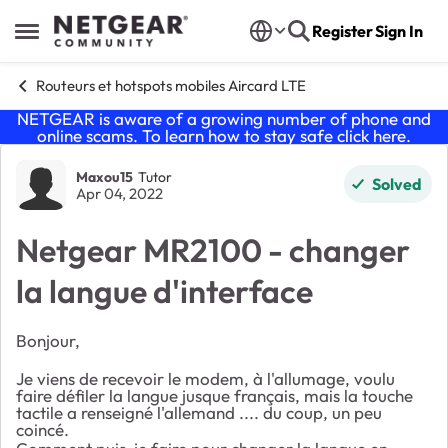
Skip to content
Register
Sign In
Open Side Menu
Routeurs et hotspots mobiles Aircard LTE
NETGEAR is aware of a growing number of phone and
online scams. To learn how to stay safe click
here
.
Forum Discussion
Maxou15
Tutor
Solved
Apr 04, 2022
Netgear MR2100 - changer
la langue d'interface
Bonjour,
Je viens de recevoir le modem, à l'allumage, voulu
faire défiler la langue jusque français, mais la touche
tactile a renseigné l'allemand .... du coup, un peu
coincé.