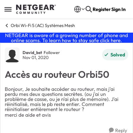
Skip to content
Register
Sign In
Open Side Menu
Orbi Wi-Fi 5 (AC) Systèmes Mesh
NETGEAR is aware of a growing number of phone and
online scams. To learn how to stay safe click
here
.
Forum Discussion
David_bst
Follower
Solved
Nov 01, 2020
Accès au routeur Orbi50
Bonjour, Je souhaite accéder au routeur, mais j'ai
perdu mes deux questions secrètes. (ou j'ai un
problème de casse, ou je n'ai plus de mémoire). J'ai
réinitialisé, mais le pb reste entier. Comment
réinitialiser entièrement le routeur ?
merci de aide et avis
Reply