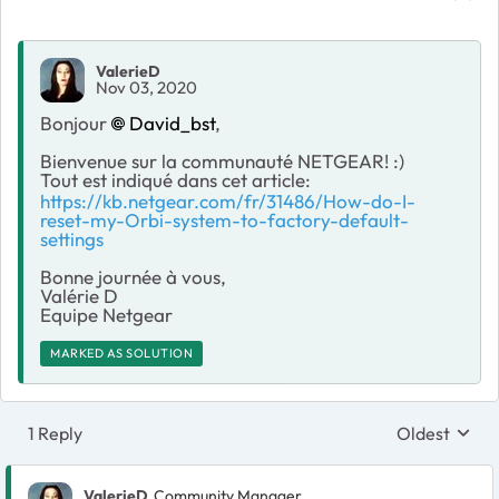
ValerieD
Nov 03, 2020
Bonjour
David_bst
,
Bienvenue sur la communauté NETGEAR! :)
Tout est indiqué dans cet article:
https://kb.netgear.com/fr/31486/How-do-I-
reset-my-Orbi-system-to-factory-default-
settings
Bonne journée à vous,
Valérie D
Equipe Netgear
MARKED AS SOLUTION
1 Reply
Oldest
Replies sort
ValerieD
Community Manager