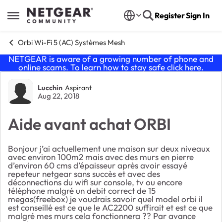
Skip to content
Register
Sign In
Open Side Menu
Orbi Wi-Fi 5 (AC) Systèmes Mesh
NETGEAR is aware of a growing number of phone and
online scams. To learn how to stay safe click
here
.
Forum Discussion
Lucchin
Aspirant
Aug 22, 2018
Aide avant achat ORBI
Bonjour j’ai actuellement une maison sur deux niveaux
avec environ 100m2 mais avec des murs en pierre
d’environ 60 cms d’épaisseur après avoir essayé
repeteur netgear sans succès et avec des
déconnections du wifi sur console, tv ou encore
téléphone malgré un debit correct de 15
megas(freebox) je voudrais savoir quel model orbi il
est conseillé est ce que le AC2200 suffirait et est ce que
malgré mes murs cela fonctionnera ?? Par avance