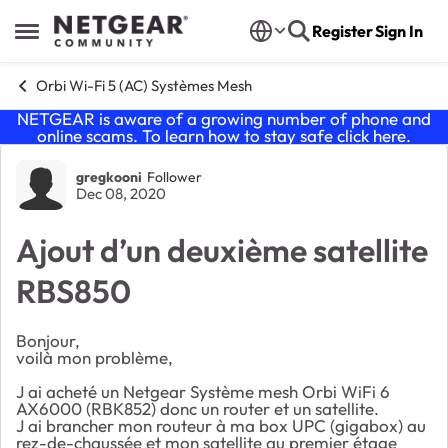
Skip to content
Register
Sign In
Open Side Menu
Orbi Wi-Fi 5 (AC) Systèmes Mesh
NETGEAR is aware of a growing number of phone and
online scams. To learn how to stay safe click
here
.
Forum Discussion
gregkooni
Follower
Dec 08, 2020
Ajout d’un deuxième satellite
RBS850
Bonjour,
voilà mon problème,
J ai acheté un Netgear Système mesh Orbi WiFi 6
AX6000 (RBK852) donc un router et un satellite.
J ai brancher mon routeur à ma box UPC (gigabox) au
rez-de-chaussée et mon satellite au premier étage