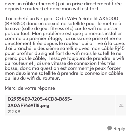
avec un câble ethernet (j ai un prise directement tirée
depuis le routeur) et donc mon wifi est fort.
J ai acheté un Netgear Orbi WiFi 6 Satellit AX6000
(RBS850) donc un deuxième satellite pour le mettre à
la cave (salle de jeu, fitness etc) car le wifi ne passer
pas du tout. Mon problème est que j aimerais installer
comme au premier étage, j ai aussi une prise ethernet
directement tirée depuis le routeur qui arrive à la cave.
J ai branché le deuxième satellite avec mon câble Rj45
pour profiter du signal fort du wifi mais le satellite ne
prend pas le câble, il essaye toujours de prendre le wifi
du routeur et j ai une vitesse de connexion très très
basse, donc ma question est comment je peux forcer
mon deuxième satellite à prendre la connexion câblée
au lieu du wifi du routeur.
Merci de votre réponse
D29354E9-7205-4CD8-B655-
2A0AF7469118.png
212 KB
Reply