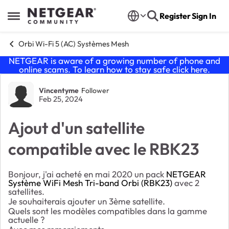
Skip to content
Register
Sign In
Open Side Menu
Orbi Wi-Fi 5 (AC) Systèmes Mesh
NETGEAR is aware of a growing number of phone and
online scams. To learn how to stay safe click
here
.
Forum Discussion
Vincentyme
Follower
Feb 25, 2024
Ajout d'un satellite
compatible avec le RBK23
Bonjour, j'ai acheté en mai 2020 un pack
NETGEAR
Système WiFi Mesh Tri-band Orbi (RBK23)
avec 2
satellites.
Je souhaiterais ajouter un 3ème satellite.
Quels sont les modèles compatibles dans la gamme
actuelle ?