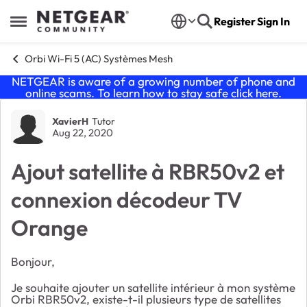
Skip to content
Register
Sign In
Open Side Menu
Orbi Wi-Fi 5 (AC) Systèmes Mesh
NETGEAR is aware of a growing number of phone and
online scams. To learn how to stay safe click
here
.
Forum Discussion
XavierH
Tutor
Aug 22, 2020
Ajout satellite à RBR50v2 et
connexion décodeur TV
Orange
Bonjour,
Je souhaite ajouter un satellite intérieur à mon système
Orbi RBR50v2, existe-t-il plusieurs type de satellites