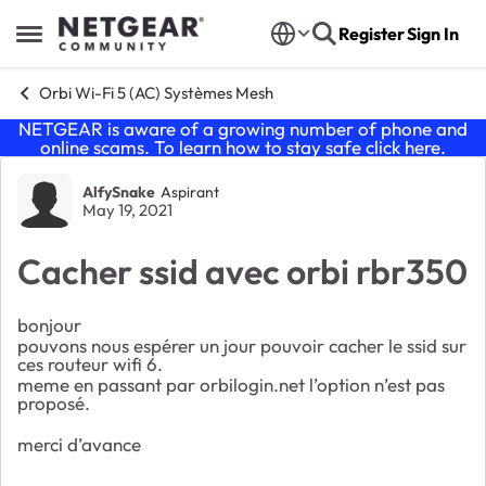
Skip to content
Register
Sign In
Open Side Menu
Orbi Wi-Fi 5 (AC) Systèmes Mesh
NETGEAR is aware of a growing number of phone and
online scams. To learn how to stay safe click
here
.
Forum Discussion
AlfySnake
Aspirant
May 19, 2021
Cacher ssid avec orbi rbr350
bonjour
pouvons nous espérer un jour pouvoir cacher le ssid sur
ces routeur wifi 6.
meme en passant par orbilogin.net l’option n’est pas
proposé.
merci d’avance