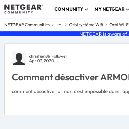
Skip to content
COMMUNITY
MY NETGEAR
NETGEAR Communities
Orbi système Wifi
Orbi Wi-F
NETGEAR is aware of a
Forum Discussion
christian86
Follower
Apr 07, 2020
Comment désactiver ARMO
comment désactiver armor, c'est impossible dans l'appl