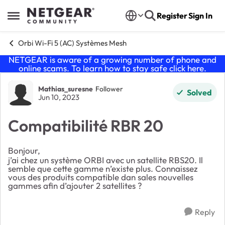
Skip to content
Register
Sign In
Open Side Menu
Orbi Wi-Fi 5 (AC) Systèmes Mesh
NETGEAR is aware of a growing number of phone and
online scams. To learn how to stay safe click
here
.
Forum Discussion
Mathias_suresne
Follower
Solved
Jun 10, 2023
Compatibilité RBR 20
Bonjour,
j’ai chez un système ORBI avec un satellite RBS20. Il
semble que cette gamme n’existe plus. Connaissez
vous des produits compatible dan sales nouvelles
gammes afin d’ajouter 2 satellites ?
Reply