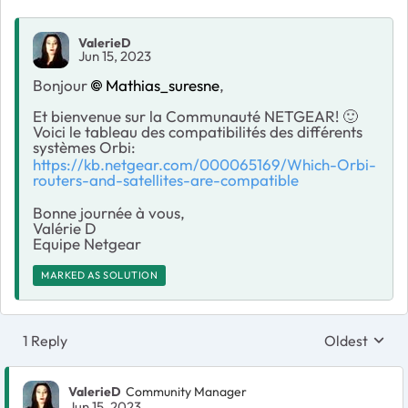
ValerieD
Jun 15, 2023
Bonjour
Mathias_suresne
,
Et bienvenue sur la Communauté NETGEAR!
🙂
Voici le tableau des compatibilités des différents
systèmes Orbi:
https://kb.netgear.com/000065169/Which-Orbi-
routers-and-satellites-are-compatible
Bonne journée à vous,
Valérie D
Equipe Netgear
MARKED AS SOLUTION
1 Reply
Oldest
Replies sort
ValerieD
Community Manager
Jun 15, 2023