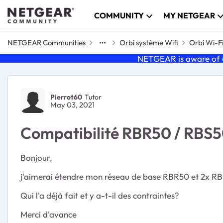
Skip to content
COMMUNITY
MY NETGEAR
NETGEAR Communities
Orbi système Wifi
Orbi Wi-F
NETGEAR is aware of a
Forum Discussion
Pierrot60
Tutor
May 03, 2021
Compatibilité RBR50 / RBS
Bonjour,
j'aimerai étendre mon réseau de base RBR50 et 2x RBS
Qui l'a déjà fait et y a-t-il des contraintes?
Merci d'avance