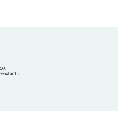
R50.
 existant ?