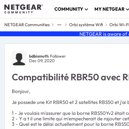
Skip to content
COMMUNITY
MY NETGEAR
NETGEAR Communities
Orbi système Wifi
Orbi Wi-F
NETGEAR is aware of a
Forum Discussion
bdbismuth
Follower
Dec 09, 2020
Compatibilité RBR50 avec 
Bonjour,
Je possede une Kit RBR50 et 2 satellites RBS50 et j'a
1 - Je voulais m'assurer que la borne
RBS50Yv2 était 
2 - Y a t il une limite qui m'empecherait de rajouter ce
3 - Quel est le délai actuellement pour la borne RBS50