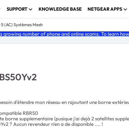
SUPPORT
KNOWLEDGE BASE
NETGEAR APPS
i 5 (AC) Systèmes Mesh
 growing number of phone and online scams. To learn how t
RBS50Yv2
i besoin d'étendre mon réseau en rajoutant une borne extéri
compatible RBR50
tte borne supplementaire (pusique j'ai dejà 2 satellites supp
Yv2 ? Aucun revendeur n'en a de disponible .... !