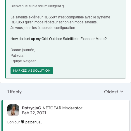
Bienvenue sur le forum Netgear :)
Le satellite extérieur RBS50Y n'est compatible avec le système
RBK853 qu'en mode répéteur et non en mode satellite.
Je vous joins les étapes de configuration :
How do I set up my Orbi Outdoor Satellite in Extender Mode?
Bonne journée,
Patrycja
Equipe Netgear
MARKED AS SOLUTION
1 Reply
Oldest
Replies sort
PatrycjaG
NETGEAR Moderator
Feb 22, 2021
Bonjour
patben01
,