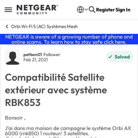
Skip to content
Register
Sign In
Open Side Menu
Orbi Wi-Fi 5 (AC) Systèmes Mesh
NETGEAR is aware of a growing number of phone and
online scams. To learn how to stay safe click
here
.
Forum Discussion
patben01
Follower
Solved
Feb 21, 2021
Compatibilité Satellite
extérieur avec système
RBK853
Bonsoir ,
J’ai dans ma maison de campagne le système Orbi AX
6000 (rnk850) 1 routeur/ 3 satellites.