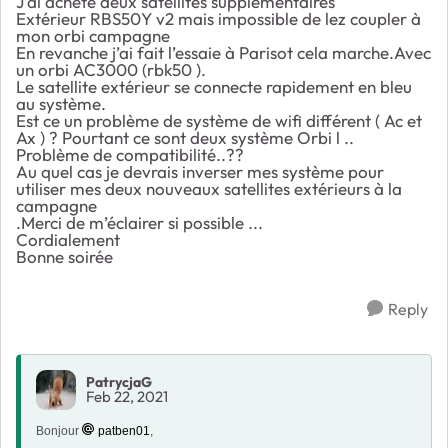
J’ai acheté deux satellites supplémentaires
Extérieur RBS50Y v2 mais impossible de lez coupler à
mon orbi campagne
En revanche j’ai fait l’essaie à Parisot cela marche.Avec
un orbi AC3000 (rbk50 ).
Le satellite extérieur se connecte rapidement en bleu
au système.
Est ce un problème de système de wifi différent ( Ac et
Ax ) ? Pourtant ce sont deux système Orbi l ..
Problème de compatibilité..??
Au quel cas je devrais inverser mes système pour
utiliser mes deux nouveaux satellites extérieurs à la
campagne
.Merci de m’éclairer si possible ...
Cordialement
Bonne soirée
Reply
PatrycjaG
Feb 22, 2021
Bonjour
patben01
,