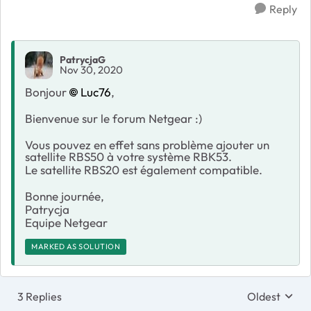
Reply
PatrycjaG
Nov 30, 2020
Bonjour
Luc76
,
Bienvenue sur le forum Netgear :)
Vous pouvez en effet sans problème ajouter un
satellite RBS50 à votre système RBK53.
Le satellite RBS20 est également compatible.
Bonne journée,
Patrycja
Equipe Netgear
MARKED AS SOLUTION
3 Replies
Oldest
Replies sort