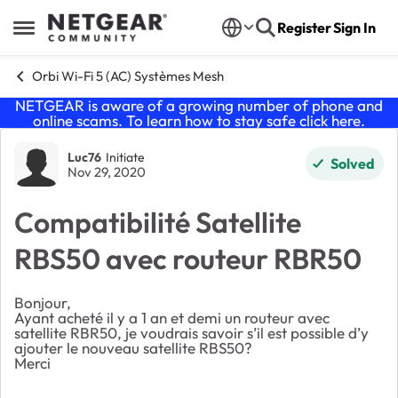
Skip to content
Register
Sign In
Open Side Menu
Orbi Wi-Fi 5 (AC) Systèmes Mesh
NETGEAR is aware of a growing number of phone and
online scams. To learn how to stay safe click
here
.
Forum Discussion
Luc76
Initiate
Solved
Nov 29, 2020
Compatibilité Satellite
RBS50 avec routeur RBR50
Bonjour,
Ayant acheté il y a 1 an et demi un routeur avec
satellite RBR50, je voudrais savoir s’il est possible d’y
ajouter le nouveau satellite RBS50?
Merci