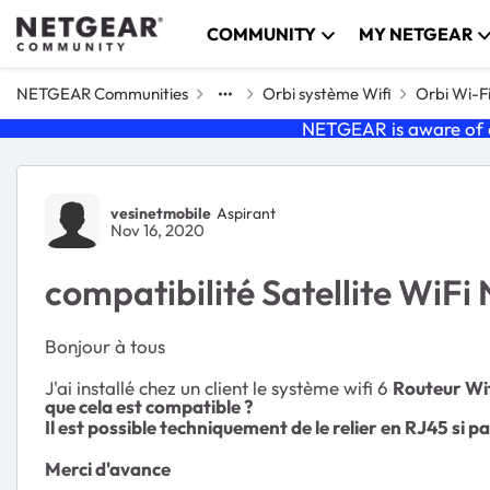
Skip to content
COMMUNITY
MY NETGEAR
NETGEAR Communities
Orbi système Wifi
Orbi Wi-F
NETGEAR is aware of a
Forum Discussion
vesinetmobile
Aspirant
Nov 16, 2020
compatibilité Satellite Wi
Bonjour à tous
J'ai installé chez un client le système wifi 6
Routeur Wif
que cela est compatible ?
Il est possible techniquement de le relier en RJ45 si p
Merci d'avance