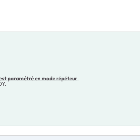
l est paramétré en mode répéteur
.
0Y.