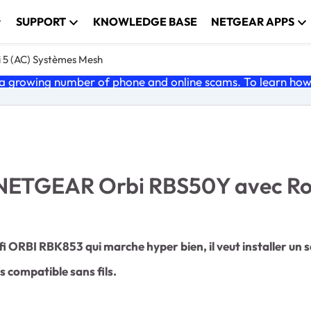
SUPPORT
KNOWLEDGE BASE
NETGEAR APPS
i 5 (AC) Systèmes Mesh
 growing number of phone and online scams. To learn how t
Fi NETGEAR Orbi RBS50Y avec R
i ORBI RBK853 qui marche hyper bien, il veut installer un s
as compatible sans fils.