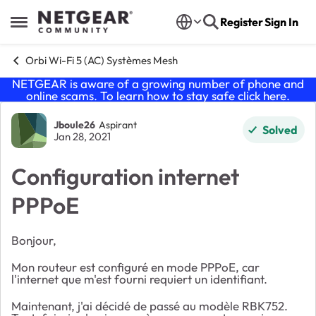
Skip to content
Register
Sign In
Open Side Menu
Orbi Wi-Fi 5 (AC) Systèmes Mesh
NETGEAR is aware of a growing number of phone and
online scams. To learn how to stay safe click
here
.
Forum Discussion
Jboule26
Aspirant
Solved
Jan 28, 2021
Configuration internet
PPPoE
Bonjour,
Mon routeur est configuré en mode PPPoE, car
l'internet que m'est fourni requiert un identifiant.
Maintenant, j'ai décidé de passé au modèle RBK752.