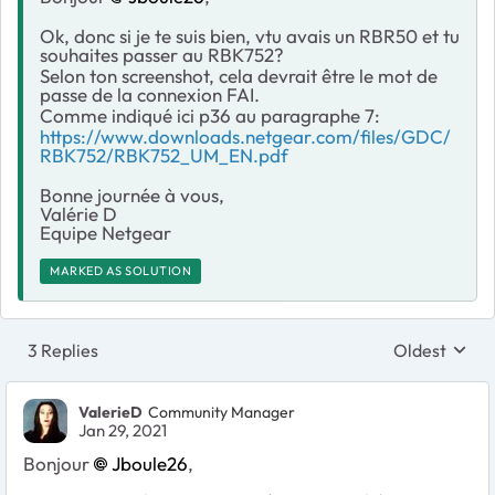
Ok, donc si je te suis bien, vtu avais un RBR50 et tu
souhaites passer au RBK752?
Selon ton screenshot, cela devrait être le mot de
passe de la connexion FAI.
Comme indiqué ici p36 au paragraphe 7:
https://www.downloads.netgear.com/files/GDC/
RBK752/RBK752_UM_EN.pdf
Bonne journée à vous,
Valérie D
Equipe Netgear
MARKED AS SOLUTION
3 Replies
Oldest
Replies sort
ValerieD
Community Manager
Jan 29, 2021
Bonjour
Jboule26
,