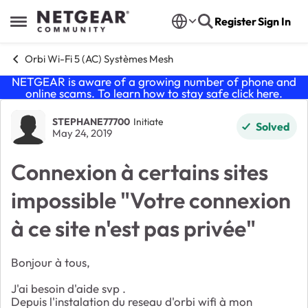
Skip to content
Register
Sign In
Open Side Menu
Orbi Wi-Fi 5 (AC) Systèmes Mesh
NETGEAR is aware of a growing number of phone and
online scams. To learn how to stay safe click
here
.
Forum Discussion
STEPHANE77700
Initiate
Solved
May 24, 2019
Connexion à certains sites
impossible "Votre connexion
à ce site n'est pas privée"
Bonjour à tous,
J'ai besoin d'aide svp .
Depuis l'instalation du reseau d'orbi wifi à mon