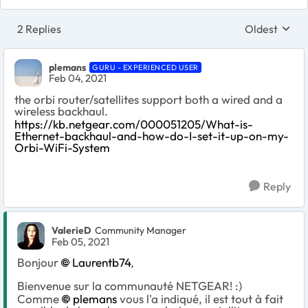
2 Replies
Oldest
Replies sort
plemans
GURU - EXPERIENCED USER
Feb 04, 2021
the orbi router/satellites support both a wired and a
wireless backhaul.
https://kb.netgear.com/000051205/What-is-
Ethernet-backhaul-and-how-do-I-set-it-up-on-my-
Orbi-WiFi-System
Reply
ValerieD
Community Manager
Feb 05, 2021
Bonjour
Laurentb74
,
Bienvenue sur la communauté NETGEAR! :)
Comme
plemans
vous l'a indiqué, il est tout à fait