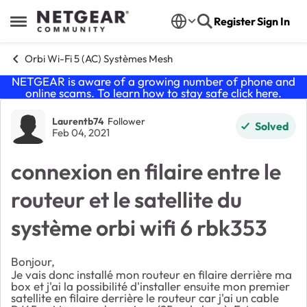
Skip to content
Register
Sign In
Open Side Menu
Orbi Wi-Fi 5 (AC) Systèmes Mesh
NETGEAR is aware of a growing number of phone and
online scams. To learn how to stay safe click
here
.
Forum Discussion
Laurentb74
Follower
Solved
Feb 04, 2021
connexion en filaire entre le
routeur et le satellite du
système orbi wifi 6 rbk353
Bonjour,
Je vais donc installé mon routeur en filaire derrière ma
box et j'ai la possibilité d'installer ensuite mon premier
satellite en filaire derrière le routeur car j'ai un cable