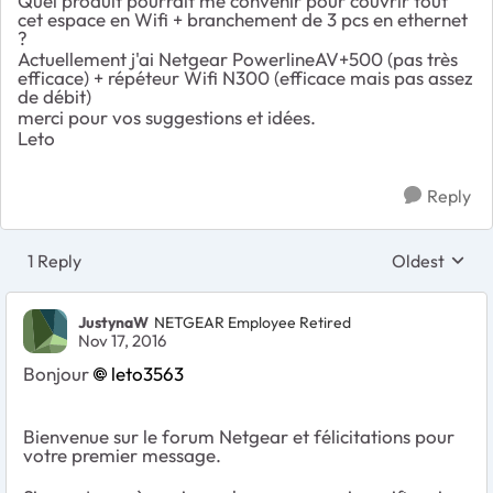
Quel produit pourrait me convenir pour couvrir tout
cet espace en Wifi + branchement de 3 pcs en ethernet
?
Actuellement j'ai Netgear PowerlineAV+500 (pas très
efficace) + répéteur Wifi N300 (efficace mais pas assez
de débit)
merci pour vos suggestions et idées.
Leto
Reply
1 Reply
Oldest
Replies sort
JustynaW
NETGEAR Employee Retired
Nov 17, 2016
Bonjour
leto3563
Bienvenue sur le forum Netgear et félicitations pour
votre premier message.