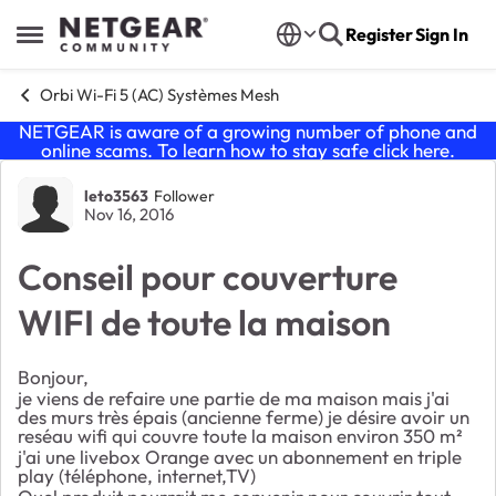
Skip to content
Register
Sign In
Open Side Menu
Orbi Wi-Fi 5 (AC) Systèmes Mesh
NETGEAR is aware of a growing number of phone and
online scams. To learn how to stay safe click
here
.
Forum Discussion
leto3563
Follower
Nov 16, 2016
Conseil pour couverture
WIFI de toute la maison
Bonjour,
je viens de refaire une partie de ma maison mais j'ai
des murs très épais (ancienne ferme) je désire avoir un
reséau wifi qui couvre toute la maison environ 350 m²
j'ai une livebox Orange avec un abonnement en triple
play (téléphone, internet,TV)