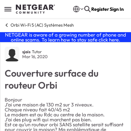
Skip to content
Register
Sign In
Open Side Menu
Orbi Wi-Fi 5 (AC) Systèmes Mesh
NETGEAR is aware of a growing number of phone and
online scams. To learn how to stay safe click
here
.
Forum Discussion
sjais
Tutor
Mar 16, 2020
Couverture surface du
routeur Orbi
Bonjour
J’ai une maison de 130 m2 sur 3 niveaux.
Chaque niveau fait 40/45 m2
Le modem est au Rdc au centre de la maison.
J’ai des plug wifi qui marchent pas bien.
Est ce qu’un routeur orbi SANS satellite serait suffisant
pour couvrir la maison? Ma problématique de