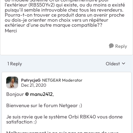
l'extérieur (RBS50Yv2) qui existe, ou du moins a existé
puisqu'il semble introuvable chez tous les revendeurs.
Pourra-t-on trouver ce produit dans un avenir proche
ou dois-je orienter mon choix vers un répéteur
extérieur d'une autre marque compatible??
Merci
Reply
1 Reply
Oldest
Replies sort
PatrycjaG
NETGEAR Moderator
Dec 21, 2020
Bonjour
manu2412
,
Bienvenue sur le forum Netgear :)
Je suis ravie que le système Orbi RBK40 vous donne
satisfaction :)
Malheureusement je ne suis pas en mesure de vous