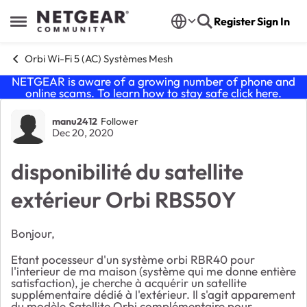
Skip to content
Register
Sign In
Open Side Menu
Orbi Wi-Fi 5 (AC) Systèmes Mesh
NETGEAR is aware of a growing number of phone and
online scams. To learn how to stay safe click
here
.
Forum Discussion
manu2412
Follower
Dec 20, 2020
disponibilité du satellite
extérieur Orbi RBS50Y
Bonjour,
Etant pocesseur d'un système orbi RBR40 pour
l'interieur de ma maison (système qui me donne entière
satisfaction), je cherche à acquérir un satellite
supplémentaire dédié à l'extérieur. Il s'agit apparement
du modèle
Satellite Orbi complémentaire pour