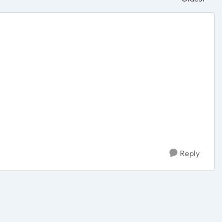
Replies sor
.
Reply