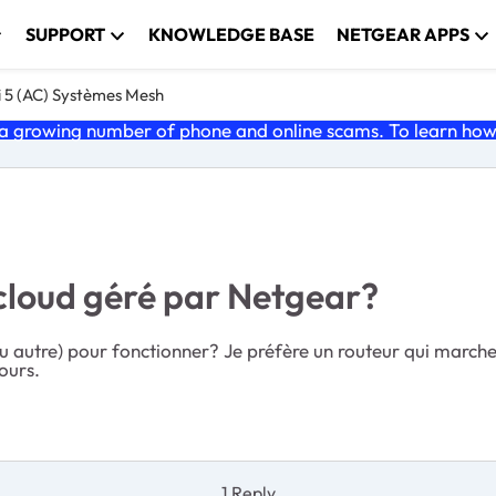
SUPPORT
KNOWLEDGE BASE
NETGEAR APPS
i 5 (AC) Systèmes Mesh
 growing number of phone and online scams. To learn how t
cloud géré par Netgear?
 autre) pour fonctionner? Je préfère un routeur qui marche
ours.
1 Reply