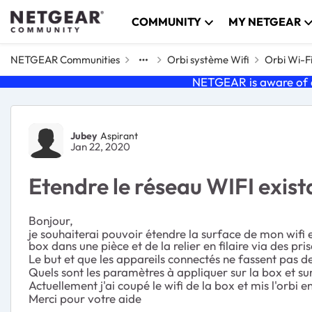
Skip to content
COMMUNITY
MY NETGEAR
NETGEAR Communities
Orbi système Wifi
Orbi Wi-F
NETGEAR is aware of a
Forum Discussion
Jubey
Aspirant
Jan 22, 2020
Etendre le réseau WIFI exis
Bonjour,
je souhaiterai pouvoir étendre la surface de mon wifi e
box dans une pièce et de la relier en filaire via des pris
Le but et que les appareils connectés ne fassent pas de 
Quels sont les paramètres à appliquer sur la box et sur
Actuellement j'ai coupé le wifi de la box et mis l'orbi 
Merci pour votre aide