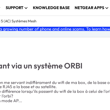
SUPPORT
KNOWLEDGE BASE
NETGEAR APPS
i 5 (AC) Systèmes Mesh
 growing number of phone and online scams. To learn how t
tant via un système ORBI
n me servant indifférament du wifi de ma box, de la base ou du
e RJ45 a la base et au satellite.
différence lorsqu'ils passent du wifi de la box à celui de l'or
 l'orbi?
en mode AP...