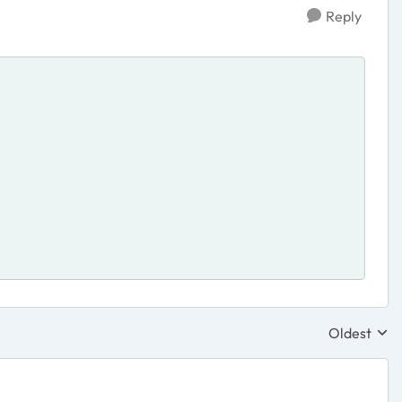
Reply
Oldest
Replies sor