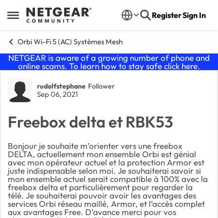
Skip to content
Register
Sign In
Open Side Menu
Orbi Wi-Fi 5 (AC) Systèmes Mesh
NETGEAR is aware of a growing number of phone and
online scams. To learn how to stay safe click
here
.
Forum Discussion
rudolfstephane
Follower
Sep 06, 2021
Freebox delta et RBK53
Bonjour je souhaite m’orienter vers une freebox
DELTA, actuellement mon ensemble Orbi est génial
avec mon opérateur actuel et la protection Armor est
juste indispensable selon moi. Je souhaiterai savoir si
mon ensemble actuel serait compatible à 100% avec la
freebox delta et particulièrement pour regarder la
télé. Je souhaiterai pouvoir avoir les avantages des
services Orbi réseau maillé, Armor, et l’accès complet
aux avantages Free. D’avance merci pour vos