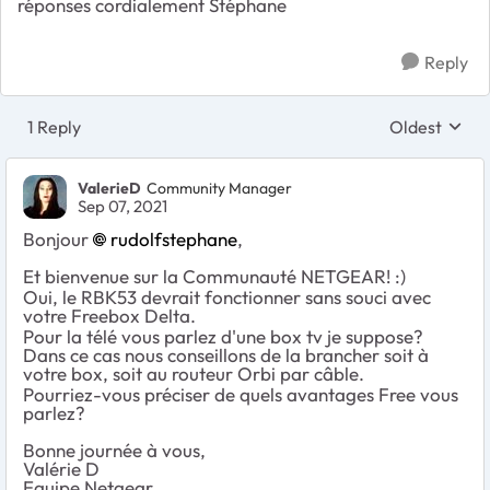
réponses cordialement Stéphane
Reply
1 Reply
Oldest
Replies sort
ValerieD
Community Manager
Sep 07, 2021
Bonjour
rudolfstephane
,
Et bienvenue sur la Communauté NETGEAR! :)
Oui, le RBK53 devrait fonctionner sans souci avec
votre Freebox Delta.
Pour la télé vous parlez d'une box tv je suppose?
Dans ce cas nous conseillons de la brancher soit à
votre box, soit au routeur Orbi par câble.
Pourriez-vous préciser de quels avantages Free vous
parlez?
Bonne journée à vous,
Valérie D
Equipe Netgear