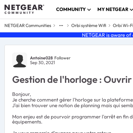
Skip to content
COMMUNITY
MY NETGEAR
NETGEAR Communities
Orbi système Wifi
Orbi Wi-F
NETGEAR is aware of a
Forum Discussion
Antoine028
Follower
Sep 30, 2021
Gestion de l'horloge : Ouvrir 
Bonjour,
Je cherche comment gérer l'horloge sur la plateforme
J'ai bien trouver une notion de planning mais qui sembl
Mon enjeu est de pourvoir programmer l'arrêt en fin 
équipements.
Je vous remercie d'avance pour votre retour.