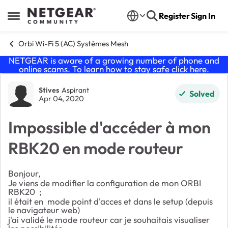
Skip to content
Register
Sign In
Open Side Menu
Orbi Wi-Fi 5 (AC) Systèmes Mesh
NETGEAR is aware of a growing number of phone and
online scams. To learn how to stay safe click
here
.
Forum Discussion
Stives
Aspirant
Solved
Apr 04, 2020
Impossible d'accéder à mon
RBK20 en mode routeur
Bonjour,
Je viens de modifier la configuration de mon ORBI
RBK20 ;
il était en mode point d'acces et dans le setup (depuis
le navigateur web)
j'ai validé le mode routeur car je souhaitais visualiser