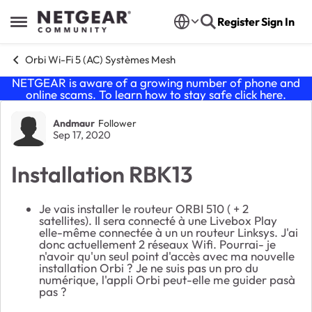
Skip to content
Register
Sign In
Open Side Menu
Orbi Wi-Fi 5 (AC) Systèmes Mesh
NETGEAR is aware of a growing number of phone and
online scams. To learn how to stay safe click
here
.
Forum Discussion
Andmaur
Follower
Sep 17, 2020
Installation RBK13
Je vais installer le routeur ORBI 510 ( + 2
satellites). Il sera connecté à une Livebox Play
elle-même connectée à un un routeur Linksys. J'ai
donc actuellement 2 réseaux Wifi. Pourrai- je
n'avoir qu'un seul point d'accès avec ma nouvelle
installation Orbi ? Je ne suis pas un pro du
numérique, l'appli Orbi peut-elle me guider pasà
pas ?