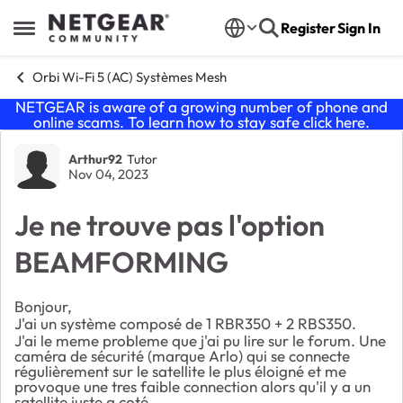
Skip to content
Register
Sign In
Open Side Menu
Orbi Wi-Fi 5 (AC) Systèmes Mesh
NETGEAR is aware of a growing number of phone and
online scams. To learn how to stay safe click
here
.
Forum Discussion
Arthur92
Tutor
Nov 04, 2023
Je ne trouve pas l'option
BEAMFORMING
Bonjour,
J'ai un système composé de 1 RBR350 + 2 RBS350.
J'ai le meme probleme que j'ai pu lire sur le forum. Une
caméra de sécurité (marque Arlo) qui se connecte
régulièrement sur le satellite le plus éloigné et me
provoque une tres faible connection alors qu'il y a un
satellite juste a coté...