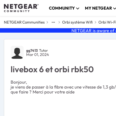
Skip to content
COMMUNITY
MY NETGEAR
NETGEAR Communities
Orbi système Wifi
Orbi Wi-F
NETGEAR is aware of a
Forum Discussion
gg7413
Tutor
Mar 01, 2024
livebox 6 et orbi rbk50
Bonjour,
je viens de passer à la fibre avec une vitesse de 1,3 gb/
que faire ? Merci pour votre aide