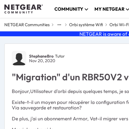
Skip to content
COMMUNITY
MY NETGEAR
NETGEAR Communities
Orbi système Wifi
Orbi Wi-F
NETGEAR is aware of a
Forum Discussion
StephaneBro
Tutor
Nov 20, 2020
"Migration" d'un RBR50V2 v
Bonjour,Utilisateur d'orbi depuis quelques temps, j
Existe-t-il un moyen pour récupérer la configuration f
Via sauvegarde et restauration?
De plus, j'ai un abonnement Armor, Vat-il migrer ver