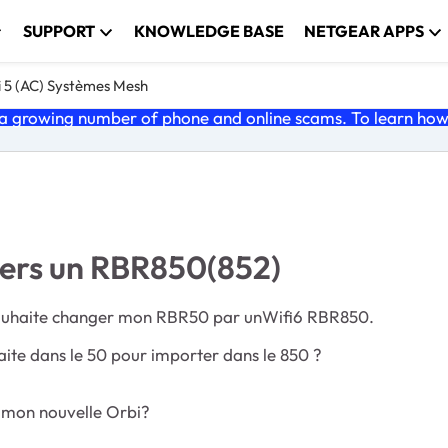
SUPPORT
KNOWLEDGE BASE
NETGEAR APPS
i 5 (AC) Systèmes Mesh
 growing number of phone and online scams. To learn how t
ers un RBR850(852)
e souhaite changer mon RBR50 par unWifi6 RBR850.
aite dans le 50 pour importer dans le 850 ?
s mon nouvelle Orbi?