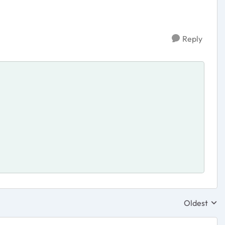
Reply
Oldest
Replies sor