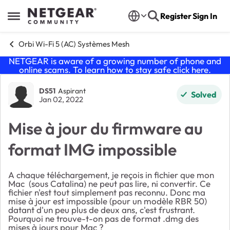
Skip to content
Register
Sign In
Open Side Menu
Orbi Wi-Fi 5 (AC) Systèmes Mesh
NETGEAR is aware of a growing number of phone and
online scams. To learn how to stay safe click
here
.
Forum Discussion
DS51
Aspirant
Solved
Jan 02, 2022
Mise à jour du firmware au
format IMG impossible
A chaque téléchargement, je reçois in fichier que mon
Mac (sous Catalina) ne peut pas lire, ni convertir. Ce
fichier n'est tout simplement pas reconnu. Donc ma
mise à jour est impossible (pour un modèle RBR 50)
datant d'un peu plus de deux ans, c'est frustrant.
Pourquoi ne trouve-t-on pas de format .dmg des
mises à jours pour Mac ?