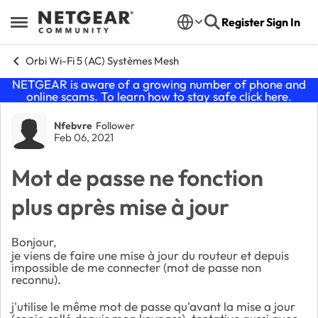
Skip to content
Register
Sign In
Open Side Menu
Orbi Wi-Fi 5 (AC) Systèmes Mesh
NETGEAR is aware of a growing number of phone and
online scams. To learn how to stay safe click
here
.
Forum Discussion
Nfebvre
Follower
Feb 06, 2021
Mot de passe ne fonction
plus après mise à jour
Bonjour,
je viens de faire une mise à jour du routeur et depuis
impossible de me connecter (mot de passe non
reconnu).
j'utilise le même mot de passe qu'avant la mise a jour