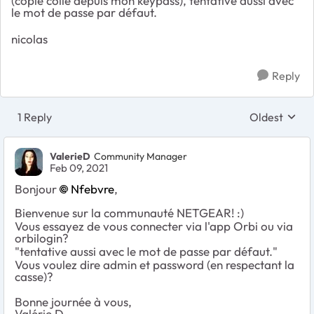
(copie collé depuis mon keypass), tentative aussi avec
le mot de passe par défaut.
nicolas
Reply
1 Reply
Oldest
Replies sort
ValerieD
Community Manager
Feb 09, 2021
Bonjour
Nfebvre
,
Bienvenue sur la communauté NETGEAR! :)
Vous essayez de vous connecter via l'app Orbi ou via
orbilogin?
"tentative aussi avec le mot de passe par défaut."
Vous voulez dire admin et password (en respectant la
casse)?
Bonne journée à vous,
Valérie D