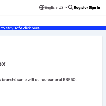
English (US)
Register
Sign In
o stay safe click
here
.
ox
s branché sur le wifi du routeur orbi RBR50, il