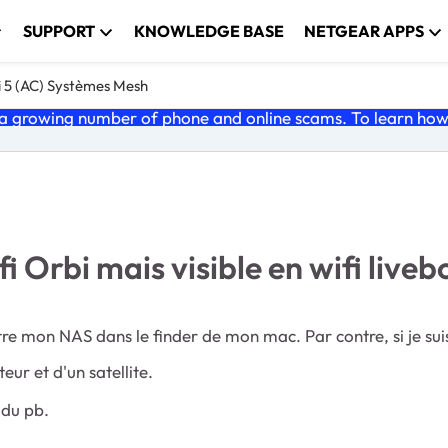
SUPPORT
KNOWLEDGE BASE
NETGEAR APPS
i 5 (AC) Systèmes Mesh
 growing number of phone and online scams. To learn how t
i Orbi mais visible en wifi liveb
aitre mon NAS dans le finder de mon mac. Par contre, si je sui
eur et d'un satellite.
 du pb.