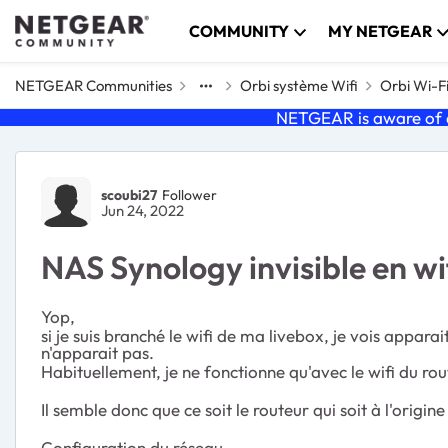
Skip to content
COMMUNITY
MY NETGEAR
NETGEAR Communities
Orbi système Wifi
Orbi Wi-F
NETGEAR is aware of a
Forum Discussion
scoubi27
Follower
Jun 24, 2022
NAS Synology invisible en wif
Yop,
si je suis branché le wifi de ma livebox, je vois appar
n'apparait pas.
Habituellement, je ne fonctionne qu'avec le wifi du rout
Il semble donc que ce soit le routeur qui soit à l'origine
Configuration du réseau