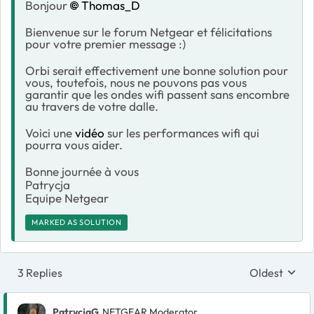
Bonjour
Thomas_D
Bienvenue sur le forum Netgear et félicitations
pour votre premier message :)
Orbi serait effectivement une bonne solution pour
vous, toutefois, nous ne pouvons pas vous
garantir que les ondes wifi passent sans encombre
au travers de votre dalle.
Voici une
vidéo
sur les performances wifi qui
pourra vous aider.
Bonne journée à vous
Patrycja
Equipe Netgear
MARKED AS SOLUTION
3 Replies
Oldest
Replies sort
PatrycjaG
NETGEAR Moderator