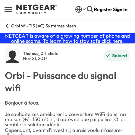
Skip to content
Register
Sign In
Open Side Menu
Orbi Wi-Fi 5 (AC) Systèmes Mesh
NETGEAR is aware of a growing number of phone and
online scams. To learn how to stay safe click
here
.
Forum Discussion
Thomas_D
Initiate
Solved
Nov 21, 2017
Orbi - Puissance du signal
wifi
Bonjour à tous,
Je souhaiterais améliorer la couverture WiFi dans ma
maison (+/- 150m²) et, d'après ce que j'ai pu lire, Orbi
semble la solution idéale.
Cependant, avant d'investir, j'aurais voulu m'assurer