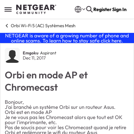
Skip to content
Register
Sign In
Open Side Menu
Orbi Wi-Fi 5 (AC) Systèmes Mesh
NETGEAR is aware of a growing number of phone and
online scams. To learn how to stay safe click
here
.
Forum Discussion
Emgoku
Aspirant
Dec 11, 2017
Orbi en mode AP et
Chromecast
Bonjour,
J'ai branché un système Orbi sur un routeur Asus.
Orbi est en mode AP
Je ne vous pas les Chromecast alors que tout est OK
pour l'imprimante, etc.
Pas de soucis pour voir les Chromecast quand je retire
Orbi et redémarre le wifi du routeur Asus