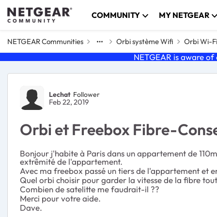
Skip to content
COMMUNITY
MY NETGEAR
NETGEAR Communities
Orbi système Wifi
Orbi Wi-F
NETGEAR is aware of a
Forum Discussion
Lechat
Follower
Feb 22, 2019
Orbi et Freebox Fibre-Conse
Bonjour j'habite à Paris dans un appartement de 110m
extrêmité de l'appartement.
Avec ma freebox passé un tiers de l'appartement et enco
Quel orbi choisir pour garder la vitesse de la fibre to
Combien de satelitte me faudrait-il ??
Merci pour votre aide.
Dave.