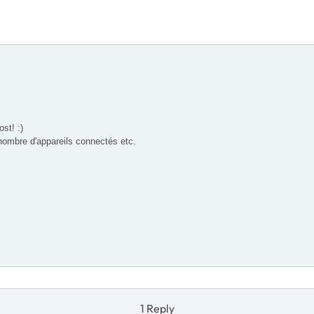
st! :)
le nombre d'appareils connectés etc.
1 Reply