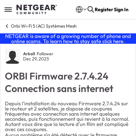
Skip to content
Register
Sign In
Open Side Menu
Orbi Wi-Fi 5 (AC) Systèmes Mesh
NETGEAR is aware of a growing number of phone and
online scams. To learn how to stay safe click
here
.
Forum Discussion
Arkoll
Follower
Dec 29, 2023
ORBI Firmware 2.7.4.24
Connection sans internet
Depuis l'installation du nouveau Firmware 2.7.4.24 sur
le routeur et 2 satellites, je dispose de coupures
fréquentes avec connection sans internet quelques
secondes, puis fonctionnement qui revient à la normal.
Autant vous dire que la lecture d'un film est compliqué
avec ces coupures.
Aucun problème n'a été détecté avec le firmware