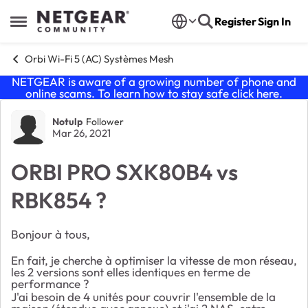
Skip to content
Register
Sign In
Open Side Menu
Orbi Wi-Fi 5 (AC) Systèmes Mesh
NETGEAR is aware of a growing number of phone and
online scams. To learn how to stay safe click
here
.
Forum Discussion
Notulp
Follower
Mar 26, 2021
ORBI PRO SXK80B4 vs
RBK854 ?
Bonjour à tous,
En fait, je cherche à optimiser la vitesse de mon réseau,
les 2 versions sont elles identiques en terme de
performance ?
J'ai besoin de 4 unités pour couvrir l'ensemble de la