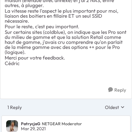
maison (étendue avec annexe) et j'ai 2 NAS, entre
autres, à plugger.
La vitesse reste l'aspect le plus important pour moi,
liaison des boitiers en fillaire ET un seul SSID
nécessaire.
Pour le reste, c'est peu important.
Sur certains sites (coldblue), on indique que les Pro sont
du milieu de gamme et que la solution Retail comme
haut de gamme, j'avais cru comprendre qu'on parlait
de la même gamme avec des options ++ pour le Pro
(logique).
Merci pour votre feedback.
Cédric
Reply
1 Reply
Oldest
Replies sort
PatrycjaG
NETGEAR Moderator
Mar 29, 2021