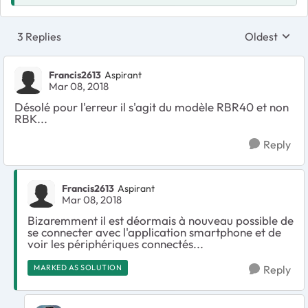
3 Replies
Oldest
Replies sort
Francis2613
Aspirant
Mar 08, 2018
Désolé pour l'erreur il s'agit du modèle RBR40 et non
RBK...
Reply
Francis2613
Aspirant
Mar 08, 2018
Bizaremment il est déormais à nouveau possible de
se connecter avec l'application smartphone et de
voir les périphériques connectés...
MARKED AS SOLUTION
Reply