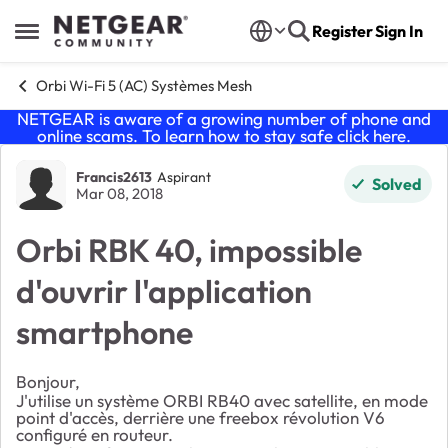
Skip to content
Register
Sign In
Open Side Menu
Orbi Wi-Fi 5 (AC) Systèmes Mesh
NETGEAR is aware of a growing number of phone and
online scams. To learn how to stay safe click
here
.
Forum Discussion
Francis2613
Aspirant
Solved
Mar 08, 2018
Orbi RBK 40, impossible
d'ouvrir l'application
smartphone
Bonjour,
J'utilise un système ORBI RB40 avec satellite, en mode
point d'accès, derrière une freebox révolution V6
configuré en routeur.