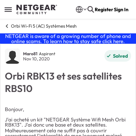
Skip to content
Register
Sign In
Open Side Menu
Orbi Wi-Fi 5 (AC) Systèmes Mesh
NETGEAR is aware of a growing number of phone and
online scams. To learn how to stay safe click
here
.
Forum Discussion
Maro81
Aspirant
Solved
Nov 10, 2020
Orbi RBK13 et ses satellites
RBS10
Bonjour,
J'ai acheté un kit "NETGEAR Système Wifi Mesh Orbi
RBK13". J'ai donc une base et deux satellites.
Malheureusement cela ne suffit pas à couvrir
correctement l'intégralité de mon logement malgré