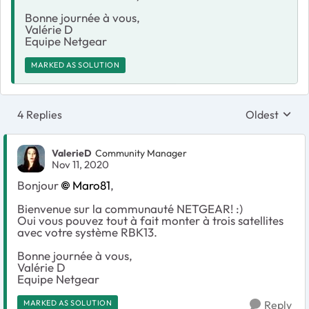
Bonne journée à vous,
Valérie D
Equipe Netgear
MARKED AS SOLUTION
4 Replies
Oldest
Replies sort
ValerieD
Community Manager
Nov 11, 2020
Bonjour
Maro81
,
Bienvenue sur la communauté NETGEAR! :)
Oui vous pouvez tout à fait monter à trois satellites
avec votre système RBK13.
Bonne journée à vous,
Valérie D
Equipe Netgear
MARKED AS SOLUTION
Reply